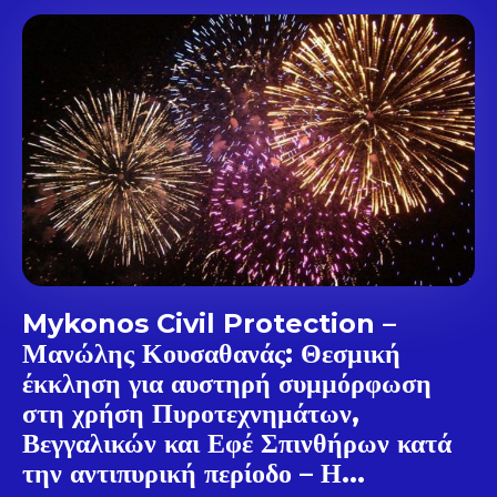
Don't miss
out!
Sing up for our newsletter
to stay in the loop.
SUBSCRIBE
Mykonos Civil Protection –
Μανώλης Κουσαθανάς: Θεσμική
έκκληση για αυστηρή συμμόρφωση
στη χρήση Πυροτεχνημάτων,
Βεγγαλικών και Εφέ Σπινθήρων κατά
την αντιπυρική περίοδο – Η...