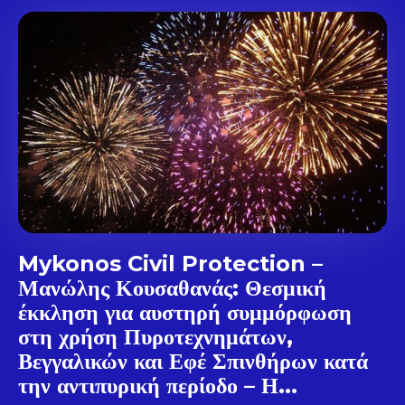
Don't miss
out!
Sing up for our newsletter
to stay in the loop.
Mykonos Civil Protection –
Μανώλης Κουσαθανάς: Θεσμική
έκκληση για αυστηρή συμμόρφωση
SUBSCRIBE
στη χρήση Πυροτεχνημάτων,
Βεγγαλικών και Εφέ Σπινθήρων κατά
την αντιπυρική περίοδο – Η...