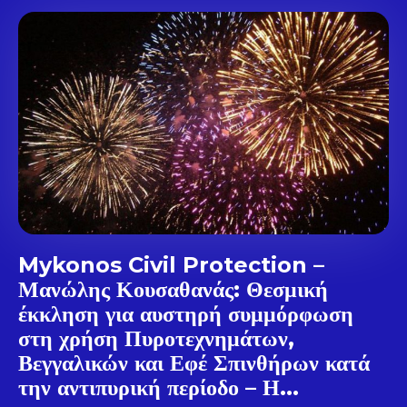
Don't miss
out!
Sing up for our newsletter
to stay in the loop.
SUBSCRIBE
Mykonos Civil Protection –
Μανώλης Κουσαθανάς: Θεσμική
έκκληση για αυστηρή συμμόρφωση
στη χρήση Πυροτεχνημάτων,
Βεγγαλικών και Εφέ Σπινθήρων κατά
την αντιπυρική περίοδο – Η...