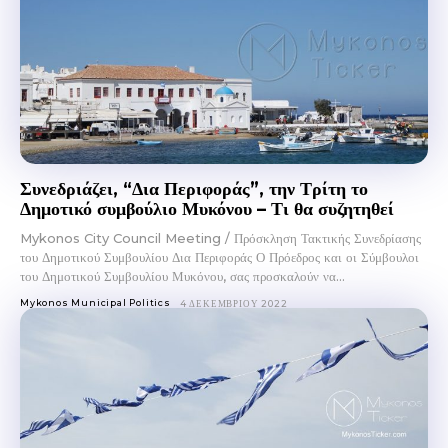
Συνεδριάζει, “Δια Περιφοράς”, την Τρίτη το
Δημοτικό συμβούλιο Μυκόνου – Τι θα συζητηθεί
Mykonos City Council Meeting / Πρόσκληση Τακτικής Συνεδρίασης
του Δημοτικού Συμβουλίου Δια Περιφοράς Ο Πρόεδρος και οι Σύμβουλοι
του Δημοτικού Συμβουλίου Μυκόνου, σας προσκαλούν να...
Mykonos Municipal Politics
4 ΔΕΚΕΜΒΡΊΟΥ 2022