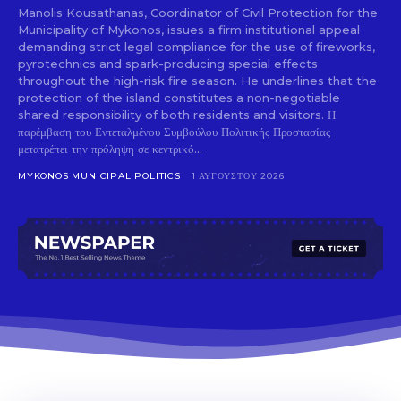
Manolis Kousathanas, Coordinator of Civil Protection for the
Municipality of Mykonos, issues a firm institutional appeal
demanding strict legal compliance for the use of fireworks,
pyrotechnics and spark-producing special effects
throughout the high-risk fire season. He underlines that the
Don't miss
protection of the island constitutes a non-negotiable
shared responsibility of both residents and visitors. Η
out!
παρέμβαση του Εντεταλμένου Συμβούλου Πολιτικής Προστασίας
μετατρέπει την πρόληψη σε κεντρικό...
Sing up for our newsletter
MYKONOS MUNICIPAL POLITICS
1 ΑΥΓΟΎΣΤΟΥ 2026
to stay in the loop.
SUBSCRIBE