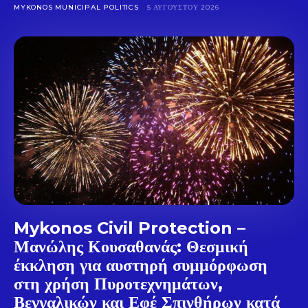
Don't miss
MYKONOS MUNICIPAL POLITICS
5 ΑΥΓΟΎΣΤΟΥ 2026
out!
Sing up for our newsletter
to stay in the loop.
SUBSCRIBE
Mykonos Civil Protection –
Μανώλης Κουσαθανάς: Θεσμική
έκκληση για αυστηρή συμμόρφωση
στη χρήση Πυροτεχνημάτων,
Βεγγαλικών και Εφέ Σπινθήρων κατά