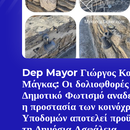
Dep Mayor Γιώργος Κο
Μάγκας: Οι δολιοφθορές
Δημοτικό Φωτισμό αναδε
η προστασία των κοινόχ
Υποδομών αποτελεί προϋ
τη Δημόσια Ασφάλεια,...