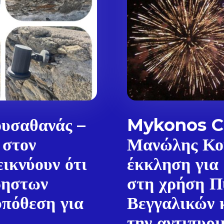
υσαθανάς –
Mykonos Ci
 στον
Μανώλης Κο
ικνύουν ότι
έκκληση για
ρηστων
στη χρήση Π
Don't miss out!
πόθεση για
Βεγγαλικών 
Sing up for our newsletter to stay in the loop
την αντιπυρι