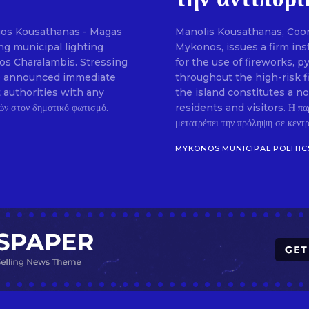
gos Kousathanas - Magas
Manolis Kousathanas, Coordi
SUBSCRIB
g municipal lighting
Mykonos, issues a firm ins
ios Charalambis. Stressing
for the use of fireworks, 
, he announced immediate
throughout the high-risk f
t authorities with any
the island constitutes a n
residents and visitors. Η πα
μετατρέπει την πρόληψη σε κεντρι
MYKONOS MUNICIPAL POLITIC