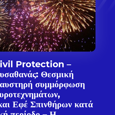
vil Protection –
υσαθανάς: Θεσμική
 αυστηρή συμμόρφωση
υροτεχνημάτων,
και Εφέ Σπινθήρων κατά
.
κή περίοδο – Η...