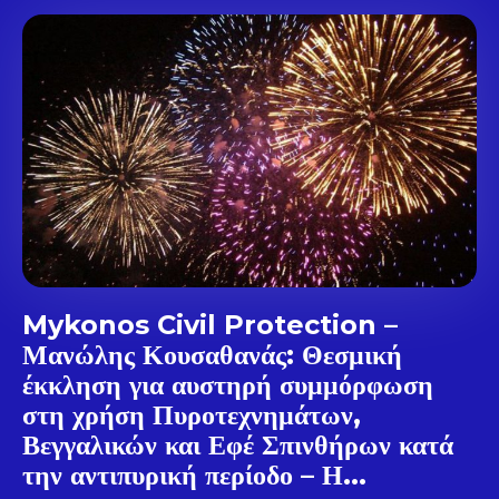
Don't miss
out!
Sing up for our newsletter
to stay in the loop.
SUBSCRIBE
Mykonos Civil Protection –
Μανώλης Κουσαθανάς: Θεσμική
έκκληση για αυστηρή συμμόρφωση
στη χρήση Πυροτεχνημάτων,
Βεγγαλικών και Εφέ Σπινθήρων κατά
την αντιπυρική περίοδο – Η...