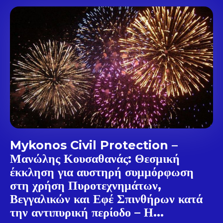
Don't miss
out!
Sing up for our newsletter
to stay in the loop.
SUBSCRIBE
Mykonos Civil Protection –
Μανώλης Κουσαθανάς: Θεσμική
έκκληση για αυστηρή συμμόρφωση
στη χρήση Πυροτεχνημάτων,
Βεγγαλικών και Εφέ Σπινθήρων κατά
την αντιπυρική περίοδο – Η...