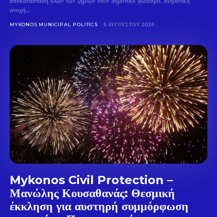
αποκατάσταση όλων των ζημιών στον δημοτικό φωτισμό. Μηδενική
ανοχή...
Don't miss
MYKONOS MUNICIPAL POLITICS
5 ΑΥΓΟΎΣΤΟΥ 2026
out!
Sing up for our newsletter
to stay in the loop.
SUBSCRIBE
Mykonos Civil Protection –
Μανώλης Κουσαθανάς: Θεσμική
έκκληση για αυστηρή συμμόρφωση