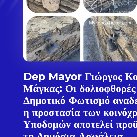
Dep Mayor Γιώργος Κο
Μάγκας: Οι δολιοφθορές
Δημοτικό Φωτισμό αναδε
η προστασία των κοινόχ
Υποδομών αποτελεί προϋ
τη Δημόσια Ασφάλεια,...