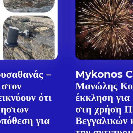
υσαθανάς –
Mykonos Ci
 στον
Μανώλης Κο
ικνύουν ότι
έκκληση για
ρηστων
στη χρήση Π
Don't miss out!
πόθεση για
Βεγγαλικών 
Sing up for our newsletter to stay in the loop
την αντιπυρι