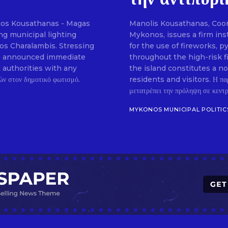
gos Kousathanas - Magas
Manolis Kousathanas, Coordi
SUBSCRIB
g municipal lighting
Mykonos, issues a firm ins
ios Charalambis. Stressing
for the use of fireworks, 
, he announced immediate
throughout the high-risk f
t authorities with any
the island constitutes a n
residents and visitors. Η πα
μετατρέπει την πρόληψη σε κεντρι
MYKONOS MUNICIPAL POLITIC