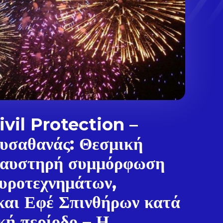
vil Protection –
υσαθανάς: Θεσμική
 αυστηρή συμμόρφωση
υροτεχνημάτων,
και Εφέ Σπινθήρων κατά
.
κή περίοδο – Η...