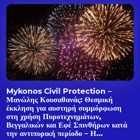
Don't miss
out!
Sing up for our newsletter
to stay in the loop.
SUBSCRIBE
Mykonos Civil Protection –
Μανώλης Κουσαθανάς: Θεσμική
έκκληση για αυστηρή συμμόρφωση
στη χρήση Πυροτεχνημάτων,
Βεγγαλικών και Εφέ Σπινθήρων κατά
την αντιπυρική περίοδο – Η...