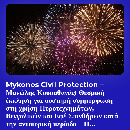
Mykonos Civil Protection –
Μανώλης Κουσαθανάς: Θεσμική
έκκληση για αυστηρή συμμόρφωση
Don't miss
στη χρήση Πυροτεχνημάτων,
Βεγγαλικών και Εφέ Σπινθήρων κατά
out!
την αντιπυρική περίοδο – Η...
Sing up for our newsletter