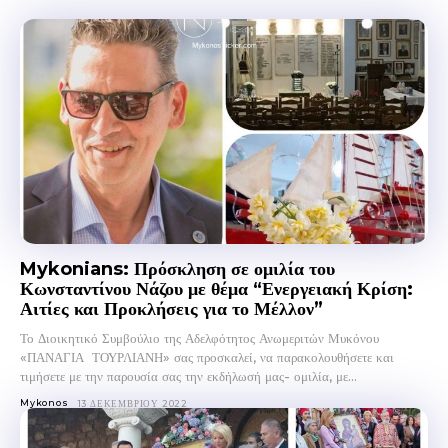
Mykonians: Πρόσκληση σε ομιλία του
Κωνσταντίνου Νάζου με θέμα “Ενεργειακή Κρίση:
Αιτίες και Προκλήσεις για το Μέλλον”
Το Διοικητικό Συμβούλιο της Αδελφότητος Ανωμεριτών Μυκόνου
«ΠΑΝΑΓΙΑ ΤΟΥΡΛΙΑΝΗ» σας προσκαλεί, να παρακολουθήσετε και
τιμήσετε με την παρουσία σας την εκδήλωσή μας- ομιλία, με...
Mykonos
13 ΔΕΚΕΜΒΡΊΟΥ 2022