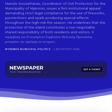
Manolis Kousathanas, Coordinator of Civil Protection for the
to stay in the loop.
Municipality of Mykonos, issues a firm institutional appeal
demanding strict legal compliance for the use of fireworks,
pyrotechnics and spark-producing special effects
SUBSCRIBE
throughout the high-risk fire season. He underlines that the
protection of the island constitutes a non-negotiable
shared responsibility of both residents and visitors. Η
παρέμβαση του Εντεταλμένου Συμβούλου Πολιτικής Προστασίας
μετατρέπει την πρόληψη σε κεντρικό...
MYKONOS MUNICIPAL POLITICS
1 ΑΥΓΟΎΣΤΟΥ 2026