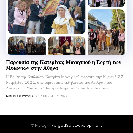
Παρουσία της Κατερίνας Μονογυιού η Εορτή των
Μυκονίων στην Αθήνα
Η Βουλευτής Κυκλάδων Κατερίνα Μονογυιού, παρέστη, την Κυριακή 27
Νοεμβρίου 2022, στις εορταστικές εκδηλώσεις, της Αδελφότητος
Ανωμεριτών Μυκόνου "Παναγία Τουρλιανή" στον Ιερό Ναό του...
Κατερίνα Μονογυιού
29 ΝΟΕΜΒΡΊΟΥ 2022
© Myk.gr -
ForgedSoft Development