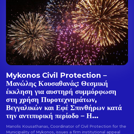
out!
Sing up for our newsletter
to stay in the loop.
SUBSCRIBE
Mykonos Civil Protection –
Μανώλης Κουσαθανάς: Θεσμική
έκκληση για αυστηρή συμμόρφωση
στη χρήση Πυροτεχνημάτων,
Βεγγαλικών και Εφέ Σπινθήρων κατά
την αντιπυρική περίοδο – Η...
Manolis Kousathanas, Coordinator of Civil Protection for the
Municipality of Mykonos, issues a firm institutional appeal