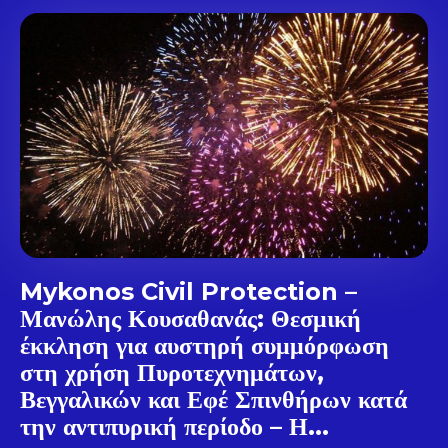
Mykonos Civil Protection –
Μανώλης Κουσαθανάς: Θεσμική
έκκληση για αυστηρή συμμόρφωση
στη χρήση Πυροτεχνημάτων,
Don't miss
Βεγγαλικών και Εφέ Σπινθήρων κατά
out!
την αντιπυρική περίοδο – Η...