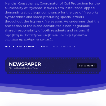
Sing up for our newsletter
Manolis Kousathanas, Coordinator of Civil Protection for the
to stay in the loop.
Municipality of Mykonos, issues a firm institutional appeal
demanding strict legal compliance for the use of fireworks,
pyrotechnics and spark-producing special effects
SUBSCRIBE
throughout the high-risk fire season. He underlines that the
protection of the island constitutes a non-negotiable
shared responsibility of both residents and visitors. Η
παρέμβαση του Εντεταλμένου Συμβούλου Πολιτικής Προστασίας
μετατρέπει την πρόληψη σε κεντρικό...
MYKONOS MUNICIPAL POLITICS
1 ΑΥΓΟΎΣΤΟΥ 2026