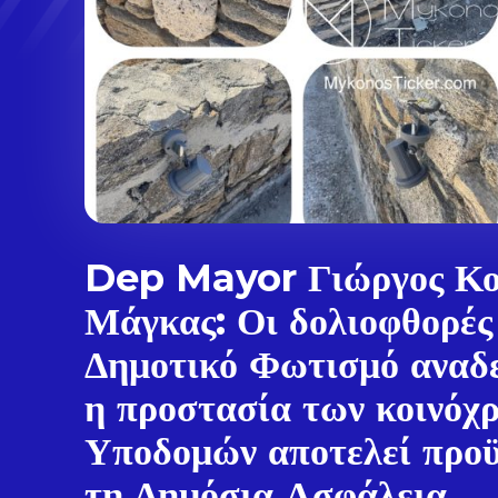
Dep Mayor Γιώργος Κο
Μάγκας: Οι δολιοφθορές
Δημοτικό Φωτισμό αναδε
η προστασία των κοινόχ
Υποδομών αποτελεί προϋ
τη Δημόσια Ασφάλεια,...