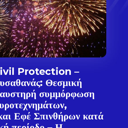
vil Protection –
υσαθανάς: Θεσμική
 αυστηρή συμμόρφωση
υροτεχνημάτων,
και Εφέ Σπινθήρων κατά
.
κή περίοδο – Η...