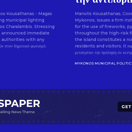
gos Kousathanas - Magas
Manolis Kousathanas, Coordi
SUBSCRIB
g municipal lighting
Mykonos, issues a firm ins
ios Charalambis. Stressing
for the use of fireworks, 
, he announced immediate
throughout the high-risk f
t authorities with any
the island constitutes a n
residents and visitors. Η πα
μετατρέπει την πρόληψη σε κεντρι
MYKONOS MUNICIPAL POLITIC