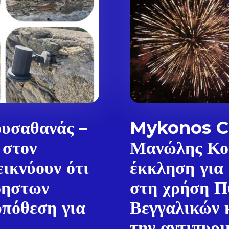
υσαθανάς –
Mykonos Ci
 στον
Μανώλης Κο
ικνύουν ότι
έκκληση για
ρηστων
στη χρήση Π
Don't miss out!
πόθεση για
Βεγγαλικών 
Sing up for our newsletter to stay in the loop
την αντιπυρι