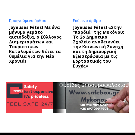
Προηγούμενο άρθρο
Επόμενο άρθρο
Joyeuses Fêtes! Με ένα
Joyeuses Fêtes! «Στην
μήνυμα γεμάτο
“Καρδιά” της Μυκόνου:
αισιοδοξία, ο Σύλλογος
Το 2ο Δημοτικό
Διαμερισμάτων και
Σχολείο αναδεικνύει
Τουριστικών
την Κοινωνική Συνοχή
Καταλυμάτων θέτει τα
και τη Δημιουργική
θεμέλια για την Νέα
Εξωστρέφεια με τις
Χρονιά!
Εορταστικές του
Ευχές»