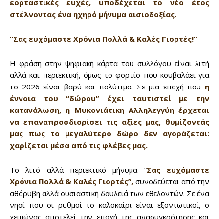
εορταστικές ευχές, υποδέχεται το νέο έτος
Sing up for our newsletter
στέλνοντας ένα ηχηρό μήνυμα αισιοδοξίας.
to stay in the loop.
“Σας ευχόμαστε Χρόνια Πολλά & Καλές Γιορτές!”
SUBSCRIBE
Η φράση στην ψηφιακή κάρτα του συλλόγου είναι λιτή
αλλά και περιεκτική, όμως το φορτίο που κουβαλάει για
το 2026 είναι βαρύ και πολύτιμο. Σε μια εποχή που
η
έννοια του “δώρου” έχει ταυτιστεί με την
κατανάλωση, η Μυκονιάτικη Αλληλεγγύη έρχεται
να επαναπροσδιορίσει τις αξίες μας, θυμίζοντάς
μας πως το μεγαλύτερο δώρο δεν αγοράζεται:
χαρίζεται μέσα από τις φλέβες μας.
Το λιτό αλλά περιεκτικό μήνυμα “
Σας ευχόμαστε
Χρόνια Πολλά & Καλές Γιορτές”,
συνοδεύεται από την
αθόρυβη αλλά ουσιαστική δουλειά των εθελοντών. Σε ένα
νησί που οι ρυθμοί το καλοκαίρι είναι εξοντωτικοί, ο
χειμώνας αποτελεί την εποχή της ανασυγκρότησης και