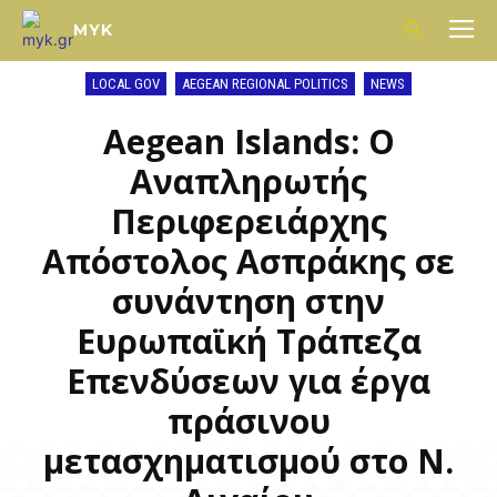
MYK
LOCAL GOV
AEGEAN REGIONAL POLITICS
NEWS
Aegean Islands: Ο
Αναπληρωτής
Περιφερειάρχης
Απόστολος Ασπράκης σε
συνάντηση στην
Ευρωπαϊκή Τράπεζα
Επενδύσεων για έργα
πράσινου
μετασχηματισμού στο Ν.