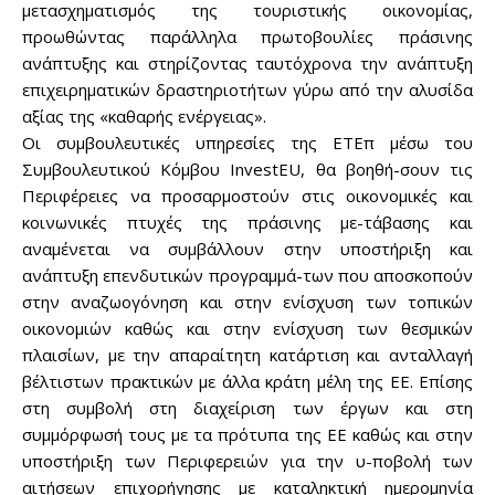
μετασχηματισμός της τουριστικής οικονομίας,
προωθώντας παράλληλα πρωτοβουλίες πράσινης
ανάπτυξης και στηρίζοντας ταυτόχρονα την ανάπτυξη
επιχειρηματικών δραστηριοτήτων γύρω από την αλυσίδα
αξίας της «καθαρής ενέργειας».
Οι συμβουλευτικές υπηρεσίες της ΕΤΕπ μέσω του
Συμβουλευτικού Κόμβου InvestEU, θα βοηθή-σουν τις
Περιφέρειες να προσαρμοστούν στις οικονομικές και
κοινωνικές πτυχές της πράσινης με-τάβασης και
αναμένεται να συμβάλλουν στην υποστήριξη και
Don't miss
ανάπτυξη επενδυτικών προγραμμά-των που αποσκοπούν
στην αναζωογόνηση και στην ενίσχυση των τοπικών
out!
οικονομιών καθώς και στην ενίσχυση των θεσμικών
πλαισίων, με την απαραίτητη κατάρτιση και ανταλλαγή
Sing up for our newsletter
to stay in the loop.
βέλτιστων πρακτικών με άλλα κράτη μέλη της ΕΕ. Επίσης
στη συμβολή στη διαχείριση των έργων και στη
συμμόρφωσή τους με τα πρότυπα της ΕΕ καθώς και στην
SUBSCRIBE
υποστήριξη των Περιφερειών για την υ-ποβολή των
αιτήσεων επιχορήγησης με καταληκτική ημερομηνία