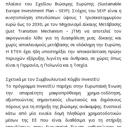
πλαίσιο του Σχεδίου Βιώσιμης Ευρώπης (Sustainable
Europe Investment Plan – SEIP). Στόχος του SEIP είναι η
κινητοποίηση επενδύσεων ύψους 1 τρισεκατομμυρίου
ευρώ έως το 2030, με τον Μηχανισμό Δίκαιης Μετάβασης
(Just Transition Mechanism – JTM) να αποτελεί τον
ακρογωνιαίο λίθο για τη διασφάλιση μιας δίκαιης και
χωρίς αποκλεισμούς μετάβασης σε ολόκληρη την Ευρώπη.
Η ΕΤΕπ έχει ήδη υποστηρίξει την αποκατάσταση πρώην
περιοχών εξόρυξης λιγνίτη και άνθρακα, σε χώρες όπως
είναι η Γερμανία, η Πολωνία και η Τσεχία.
Σχετικά με τον Συμβουλευτικό Κόμβο InvestEU
Το πρόγραμμα InvestEU παρέχει στην Ευρωπαϊκή Ένωση
την απαραίτητη μακροπρόθεσμη χρημα-τοδότηση,
αξιοποιώντας σημαντικούς ιδιωτικούς και δημόσιους
πόρους για τη στήριξη της βιώσιμης ανάκαμψης. Ενοποιεί
κάτω από μία ενιαία δομή πληθώρα χρηματοδοτικών
μέσων της ΕΕ που είναι διαθέσιμα για τη στήριξη
επενδύσεων στην Ευρωπαϊκή Ένωση, καθιστώντας τη