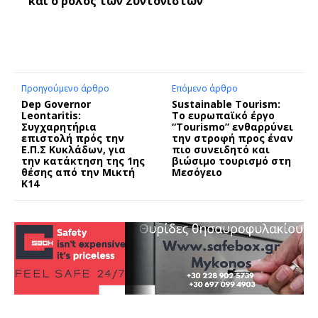
και ο ρόλος των Συντονιστών
Προηγούμενο άρθρο
Επόμενο άρθρο
Dep Governor
Sustainable Tourism:
Leontaritis:
Tο ευρωπαϊκό έργο
Συγχαρητήρια
“Tourismo” ενθαρρύνει
επιστολή πρός την
την στροφή προς έναν
Ε.Π.Σ Κυκλάδων, για
πιο συνειδητό και
την κατάκτηση της 1ης
βιώσιμο τουρισμό στη
θέσης από την Μικτή
Μεσόγειο
Κ14