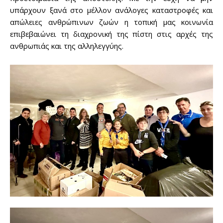
out!
υπάρχουν ξανά στο μέλλον ανάλογες καταστροφές και
απώλειες ανθρώπινων ζωών η τοπική μας κοινωνία
Sing up for our newsletter
to stay in the loop.
επιβεβαιώνει τη διαχρονική της πίστη στις αρχές της
ανθρωπιάς και της αλληλεγγύης.
SUBSCRIBE