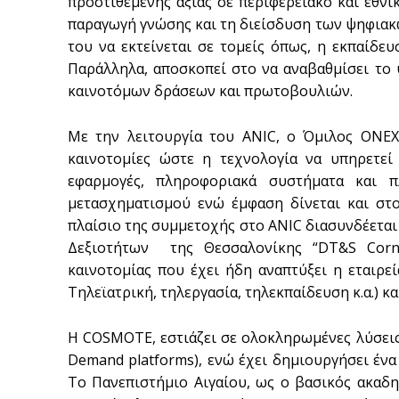
προστιθέμενης αξίας σε περιφερειακό και εθν
παραγωγή γνώσης και τη διείσδυση των ψηφιακώ
του να εκτείνεται σε τομείς όπως, η εκπαίδευσ
Παράλληλα, αποσκοπεί στο να αναβαθμίσει το
καινοτόμων δράσεων και πρωτοβουλιών.
Με την λειτουργία του ANIC, ο Όμιλος ΟΝΕΧ 
καινοτομίες ώστε η τεχνολογία να υπηρετεί
εφαρμογές, πληροφοριακά συστήματα και 
μετασχηματισμού ενώ έμφαση δίνεται και στο
πλαίσιο της συμμετοχής στο ANIC διασυνδέετα
Δεξιοτήτων της Θεσσαλονίκης “DT&S Corne
καινοτομίας που έχει ήδη αναπτύξει η εταιρεί
Τηλεϊατρική, τηλεργασία, τηλεκπαίδευση κ.α.) κ
Η COSMOTE, εστιάζει σε ολοκληρωμένες λύσεις 
Demand platforms), ενώ έχει δημιουργήσει ένα
Το Πανεπιστήμιο Αιγαίου, ως ο βασικός ακαδη