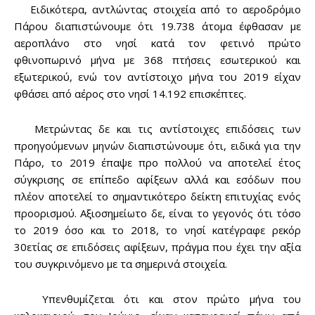
Ειδικότερα, αντλώντας στοιχεία από το αεροδρόμιο
Πάρου διαπιστώνουμε ότι 19.738 άτομα έφθασαν με
αεροπλάνο στο νησί κατά τον φετινό πρώτο
φθινοπωρινό μήνα με 368 πτήσεις εσωτερικού και
εξωτερικού, ενώ τον αντίστοιχο μήνα του 2019 είχαν
φθάσει από αέρος στο νησί 14.192 επισκέπτες.
Μετρώντας δε και τις αντίστοιχες επιδόσεις των
προηγούμενων μηνών διαπιστώνουμε ότι, ειδικά για την
Πάρο, το 2019 έπαψε προ πολλού να αποτελεί έτος
σύγκρισης σε επίπεδο αφίξεων αλλά και εσόδων που
πλέον αποτελεί το σημαντικότερο δείκτη επιτυχίας ενός
προορισμού. Αξιοσημείωτο δε, είναι το γεγονός ότι τόσο
το 2019 όσο και το 2018, το νησί κατέγραφε ρεκόρ
30ετίας σε επιδόσεις αφίξεων, πράγμα που έχει την αξία
Don't miss
του συγκρινόμενο με τα σημερινά στοιχεία.
out!
Υπενθυμίζεται ότι και στον πρώτο μήνα του
Sing up for our newsletter