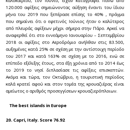
καλοκαιριού, τον Ιούνιο, είχαν καταγραφεί πάνω από
to stay in the loop.
120.000 αφίξεις σημειώνοντας αύξηση έναντι του ίδιου
μήνα του 2019 που ξεπέρασε επίσης το 40% , πράγμα
που σημαίνει ότι ο εφετινός Ιούνιος ήταν ο καλύτερος
SUBSCRIBE
από πλευράς αφίξεων μέχρι σήμερα στην Πάρο. Αρκεί να
αναφερθεί ότι στο εννεάμηνο Ιανουαρίου – Σεπτεμβρίου
2018 οι αφίξεις στο Αεροδρόμιο ανήλθαν στις 83.500,
αυξημένες κατά 25% σε σχέση με την αντίστοιχη περίοδο
του 2017 και κατά 163% σε σχέση με το 2016, ενώ σε
επίπεδο εξέλιξης έτους, στα έξη χρόνια από το 2014 έως
το 2019 το νησί διπλασίασε τις αφίξεις επισκεπτών.
Ακόμα και τώρα, τον Οκτώβριο, η τουριστική περίοδος
καλά κρατεί αφού και στον τομέα της κρουαζιέρας είναι
αμείωτος ο αριθμός προσεγγίσεων κρουαζιερόπλοιων.
The best islands in Europe
20. Capri, Italy. Score 76.92