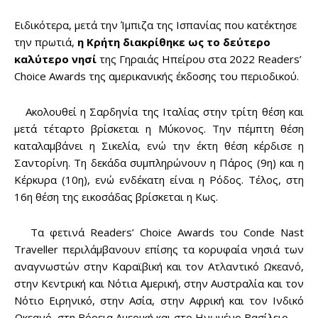
Ειδικότερα, μετά την Ίμπιζα της Ισπανίας που κατέκτησε
την πρωτιά,
η Κρήτη διακρίθηκε ως το δεύτερο
καλύτερο νησί
της Γηραιάς Ηπείρου στα 2022 Readers’
Choice Awards της αμερικανικής έκδοσης του περιοδικού.
Ακολουθεί η Σαρδηνία της Ιταλίας στην τρίτη θέση και
μετά τέταρτο βρίσκεται η Μύκονος. Την πέμπτη θέση
καταλαμβάνει η Σικελία, ενώ την έκτη θέση κέρδισε η
Σαντορίνη. Τη δεκάδα συμπληρώνουν η Πάρος (9η) και η
Κέρκυρα (10η), ενώ ενδέκατη είναι η Ρόδος. Τέλος, στη
16η θέση της εικοσάδας βρίσκεται η Κως.
Τα φετινά Readers’ Choice Awards του Conde Nast
Traveller περιλάμβανουν επίσης τα κορυφαία νησιά των
αναγνωστών στην Καραϊβική και τον Ατλαντικό Ωκεανό,
στην Κεντρική και Νότια Αμερική, στην Αυστραλία και τον
Νότιο Ειρηνικό, στην Ασία, στην Αφρική και τον Ινδικό
Ωκεανό, στη Βόρεια Αμερική και στο Ηνωμένο Βασίλειο.